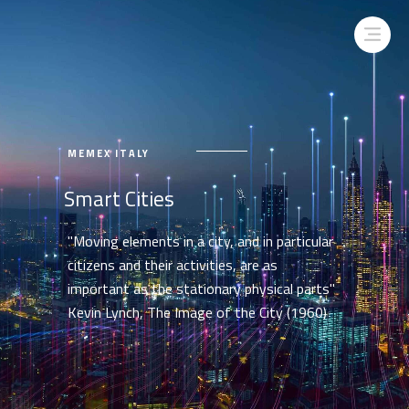
MEMEX ITALY
Smart Cities
"Moving elements in a city, and in particular
citizens and their activities, are as
important as the stationary physical parts"
Kevin Lynch, The Image of the City (1960)