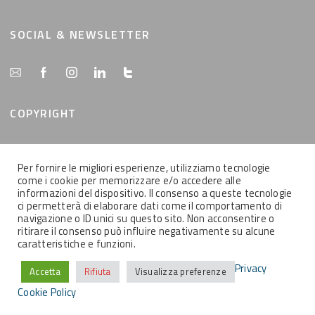
SOCIAL & NEWSLETTER
COPYRIGHT
Tutti i contenuti del presente sito sono di proprietà
Per fornire le migliori esperienze, utilizziamo tecnologie
della MemEx srl, tutti i diritti riservati.
come i cookie per memorizzare e/o accedere alle
informazioni del dispositivo. Il consenso a queste tecnologie
ci permetterà di elaborare dati come il comportamento di
navigazione o ID unici su questo sito. Non acconsentire o
ritirare il consenso può influire negativamente su alcune
caratteristiche e funzioni.
2021 © MEMEX SRL - Tutti i contenuti del presente sito sono di proprietà
della MemEx srl, tutti i diritti riservati - Powered by KEYIDEA
Privacy
Accetta
Rifiuta
Visualizza preferenze
Cookie Policy
Contatti
Informativa Privacy
Cookie Policy