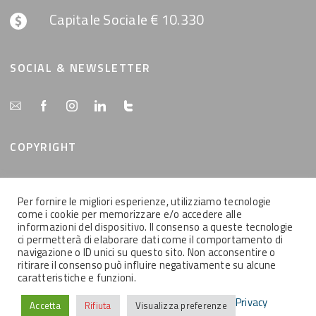
Capitale Sociale € 10.330
SOCIAL & NEWSLETTER
COPYRIGHT
Tutti i contenuti del presente sito sono di proprietà
Per fornire le migliori esperienze, utilizziamo tecnologie
della MemEx srl, tutti i diritti riservati.
come i cookie per memorizzare e/o accedere alle
informazioni del dispositivo. Il consenso a queste tecnologie
ci permetterà di elaborare dati come il comportamento di
navigazione o ID unici su questo sito. Non acconsentire o
ritirare il consenso può influire negativamente su alcune
caratteristiche e funzioni.
2021 © MEMEX SRL - Tutti i contenuti del presente sito sono di proprietà
della MemEx srl, tutti i diritti riservati - Powered by KEYIDEA
Privacy
Accetta
Rifiuta
Visualizza preferenze