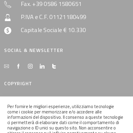
Fax. +39 0586 1580651
P.IVA e C.F. 01121180499
Capitale Sociale € 10.330
SOCIAL & NEWSLETTER
COPYRIGHT
Tutti i contenuti del presente sito sono di proprietà
Per fornire le migliori esperienze, utilizziamo tecnologie
della MemEx srl, tutti i diritti riservati.
come i cookie per memorizzare e/o accedere alle
informazioni del dispositivo. Il consenso a queste tecnologie
ci permetterà di elaborare dati come il comportamento di
navigazione o ID unici su questo sito. Non acconsentire o