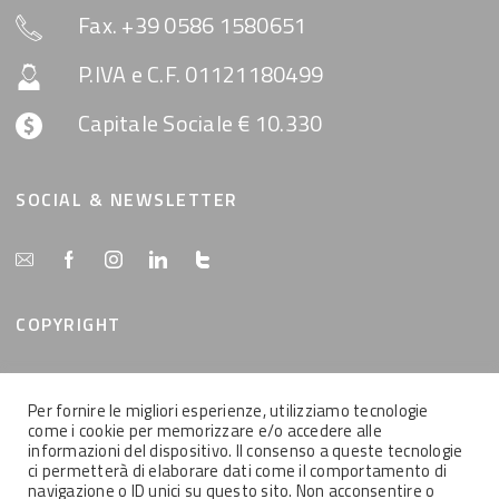
Fax. +39 0586 1580651
P.IVA e C.F. 01121180499
Capitale Sociale € 10.330
SOCIAL & NEWSLETTER
COPYRIGHT
Tutti i contenuti del presente sito sono di proprietà
Per fornire le migliori esperienze, utilizziamo tecnologie
della MemEx srl, tutti i diritti riservati.
come i cookie per memorizzare e/o accedere alle
informazioni del dispositivo. Il consenso a queste tecnologie
ci permetterà di elaborare dati come il comportamento di
navigazione o ID unici su questo sito. Non acconsentire o