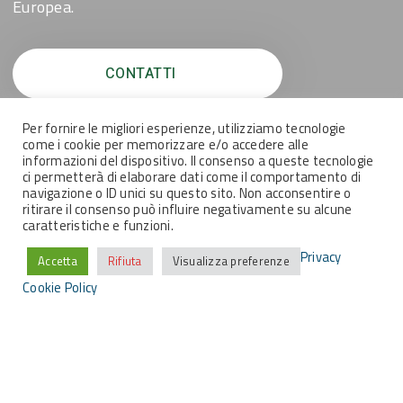
Europea.
CONTATTI
Per fornire le migliori esperienze, utilizziamo tecnologie
come i cookie per memorizzare e/o accedere alle
MEMEX SRL
informazioni del dispositivo. Il consenso a queste tecnologie
ci permetterà di elaborare dati come il comportamento di
navigazione o ID unici su questo sito. Non acconsentire o
ritirare il consenso può influire negativamente su alcune
Piazza Benamozegh, 17
caratteristiche e funzioni.
57123 Livorno
Privacy
Accetta
Rifiuta
Visualizza preferenze
Cookie Policy
Via Cassa di Risparmio, 11
34121 Trieste
info@memexitaly.it