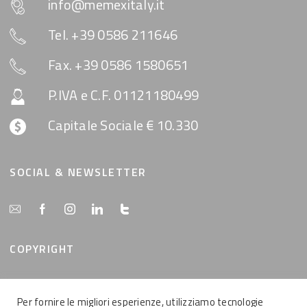
info@memexitaly.it
Tel. +39 0586 211646
Fax. +39 0586 1580651
P.IVA e C.F. 01121180499
Capitale Sociale € 10.330
SOCIAL & NEWSLETTER
COPYRIGHT
Tutti i contenuti del presente sito sono di proprietà
Per fornire le migliori esperienze, utilizziamo tecnologie
della MemEx srl, tutti i diritti riservati.