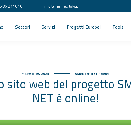
586 211646
info@memexitaly.it
mo
Settori
Servizi
Progetti Europei
Tools
Maggio 16, 2023
SMARTA-NET -News
vo sito web del progetto 
NET è online!