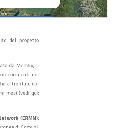
sito del progetto
nato da MemEx, il
imi contenuti del
he affrontate dal
i mesi (vedi qui:
Network (ERMN):
europea di Comuni,