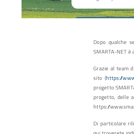
Dopo qualche set
SMARTA-NET è ad
Grazie al team d
sito (
https://www
progetto SMARTA-
progetto, delle a
https://www.smar
Di particolare ril
qui troverete ind