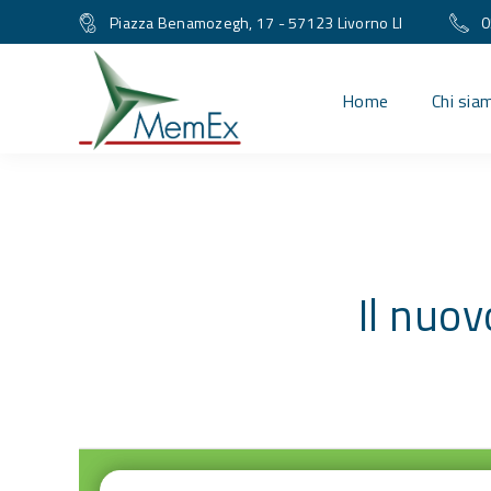
Piazza Benamozegh, 17 - 57123 Livorno LI
0
Home
Chi sia
Il nuo