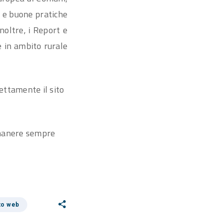
e e buone pratiche
Inoltre, i Report e
e in ambito rurale
rettamente il sito
imanere sempre
to web