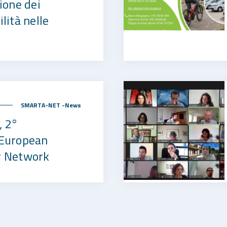
zione dei
ilità nelle
SMARTA-NET -News
 2°
 European
y Network