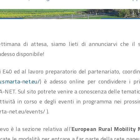
timana di attesa, siamo lieti di annunciarvi che il 
esso disponibile!
i E40 ed al lavoro preparatorio del partenariato, coordi
.smarta-net.eu/
) è adesso online per condividere i pr
NET. Sul sito potrete venire a conoscenza delle tematic
ttività in corso e degli eventi in programma nei prossim
ta-net.eu/events/ ).
ievo è la sezione relativa all’
European Rural Mobility 
icate le modalità per entrare a far parte della rete pan