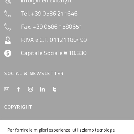
info@memexitaly.it
Tel. +39 0586 211646
Fax. +39 0586 1580651
P.IVA e C.F. 01121180499
Capitale Sociale € 10.330
SOCIAL & NEWSLETTER
COPYRIGHT
Tutti i contenuti del presente sito sono di proprietà
della MemEx srl, tutti i diritti riservati.
Per fornire le migliori esperienze, utilizziamo tecnologie