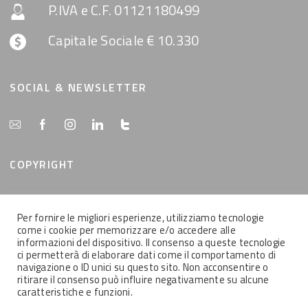
P.IVA e C.F. 01121180499
Capitale Sociale € 10.330
SOCIAL & NEWSLETTER
COPYRIGHT
Tutti i contenuti del presente sito sono di proprietà
Per fornire le migliori esperienze, utilizziamo tecnologie
della MemEx srl, tutti i diritti riservati.
come i cookie per memorizzare e/o accedere alle
informazioni del dispositivo. Il consenso a queste tecnologie
ci permetterà di elaborare dati come il comportamento di
navigazione o ID unici su questo sito. Non acconsentire o
ritirare il consenso può influire negativamente su alcune
caratteristiche e funzioni.
2021 © MEMEX SRL - Tutti i contenuti del presente sito sono di proprietà
della MemEx srl, tutti i diritti riservati - Powered by KEYIDEA