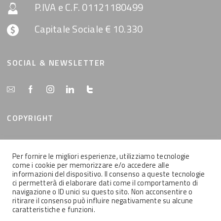
P.IVA e C.F. 01121180499
Capitale Sociale € 10.330
SOCIAL & NEWSLETTER
COPYRIGHT
Tutti i contenuti del presente sito sono di proprietà
Per fornire le migliori esperienze, utilizziamo tecnologie
della MemEx srl, tutti i diritti riservati.
come i cookie per memorizzare e/o accedere alle
informazioni del dispositivo. Il consenso a queste tecnologie
ci permetterà di elaborare dati come il comportamento di
navigazione o ID unici su questo sito. Non acconsentire o
ritirare il consenso può influire negativamente su alcune
caratteristiche e funzioni.
2021 © MEMEX SRL - Tutti i contenuti del presente sito sono di proprietà
della MemEx srl, tutti i diritti riservati - Powered by KEYIDEA