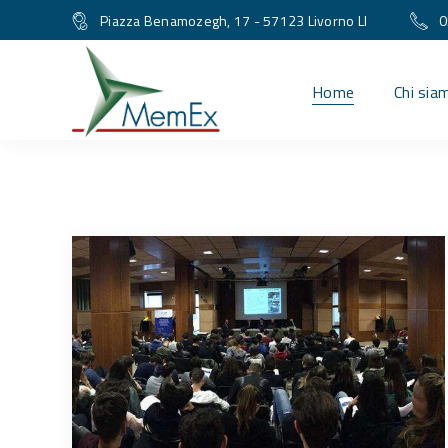
Piazza Benamozegh, 17 - 57123 Livorno LI
0
Home
Chi sia