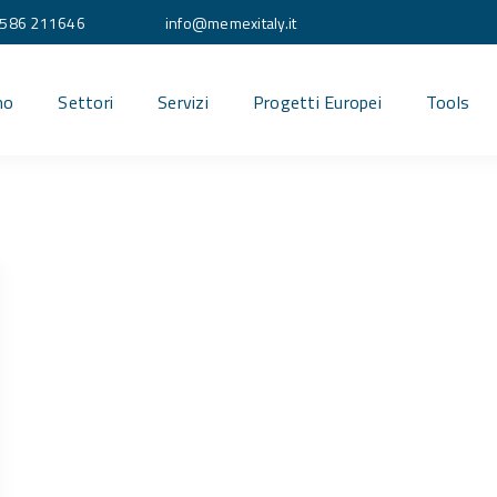
586 211646
info@memexitaly.it
mo
Settori
Servizi
Progetti Europei
Tools