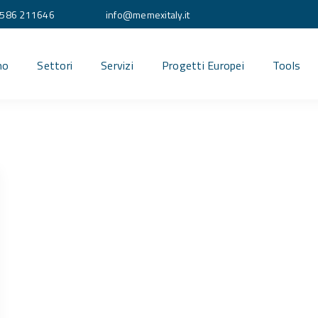
586 211646
info@memexitaly.it
mo
Settori
Servizi
Progetti Europei
Tools