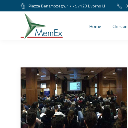
Piazza Benamozegh, 17 - 57123 Livorno LI
0
Home
Chi sia