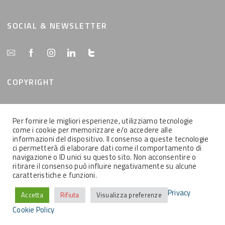
SOCIAL & NEWSLETTER
COPYRIGHT
Tutti i contenuti del presente sito sono di proprietà
Per fornire le migliori esperienze, utilizziamo tecnologie
della MemEx srl, tutti i diritti riservati.
come i cookie per memorizzare e/o accedere alle
informazioni del dispositivo. Il consenso a queste tecnologie
ci permetterà di elaborare dati come il comportamento di
navigazione o ID unici su questo sito. Non acconsentire o
ritirare il consenso può influire negativamente su alcune
caratteristiche e funzioni.
2021 © MEMEX SRL - Tutti i contenuti del presente sito sono di proprietà
della MemEx srl, tutti i diritti riservati - Powered by KEYIDEA
Privacy
Accetta
Rifiuta
Visualizza preferenze
Cookie Policy
Contatti
Informativa Privacy
Cookie Policy