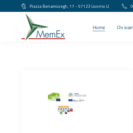
Piazza Benamozegh, 17 - 57123 Livorno LI
0
Home
Chi sia