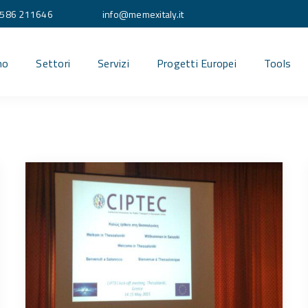
586 211646
info@memexitaly.it
mo
Settori
Servizi
Progetti Europei
Tools