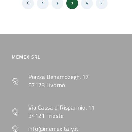
1
2
3
4
MEMEX SRL
Piazza Benamozegh, 17
57123 Livorno
Via Cassa di Risparmio, 11
34121 Trieste
info@memexitaly.it