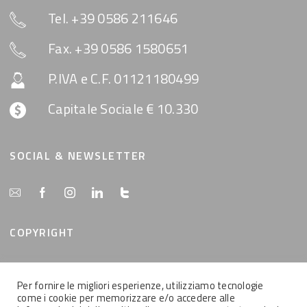
Tel. +39 0586 211646
Fax. +39 0586 1580651
P.IVA e C.F. 01121180499
Capitale Sociale € 10.330
SOCIAL & NEWSLETTER
COPYRIGHT
Tutti i contenuti del presente sito sono di proprietà
Per fornire le migliori esperienze, utilizziamo tecnologie
della MemEx srl, tutti i diritti riservati.
come i cookie per memorizzare e/o accedere alle