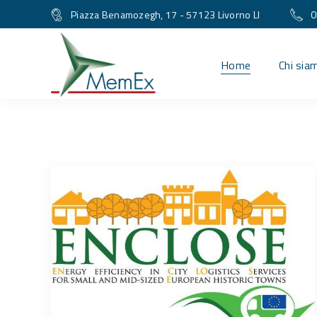
Piazza Benamozegh, 17 - 57123 Livorno LI
0
Home
Chi sia