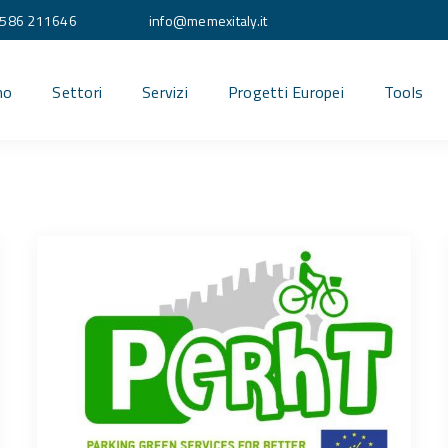
586 211646
info@memexitaly.it
mo
Settori
Servizi
Progetti Europei
Tools